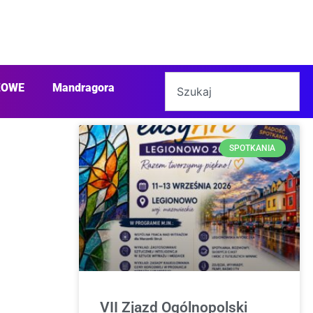
ŻOWE
Mandragora
SPOTKANIA
VII Zjazd Ogólnopolski