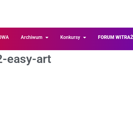
OWA
Archiwum
Konkursy
FORUM WITRA
2-easy-art