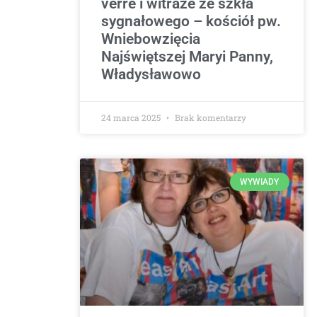
verre i witraże ze szkła
sygnałowego – kościół pw.
Wniebowzięcia
Najświętszej Maryi Panny,
Władysławowo
24 marca 2025
Brak komentarzy
WYWIADY