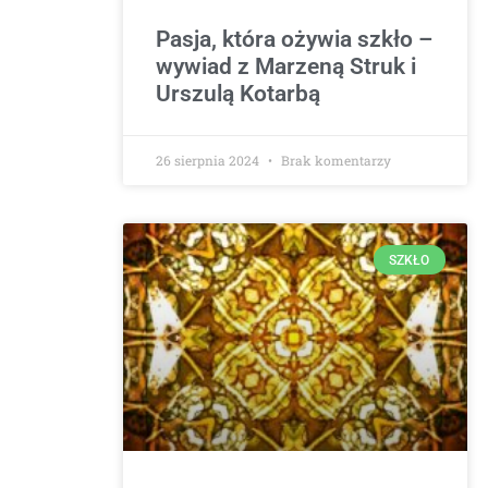
Pasja, która ożywia szkło –
wywiad z Marzeną Struk i
Urszulą Kotarbą
26 sierpnia 2024
Brak komentarzy
SZKŁO