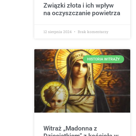
Związki złota i ich wpływ
na oczyszczanie powietrza
12 sierpnia 2024
Brak komentarzy
HISTORIA WITRAŻY
Witraż „Madonna z
Dzieciątkiem” z kościoła w