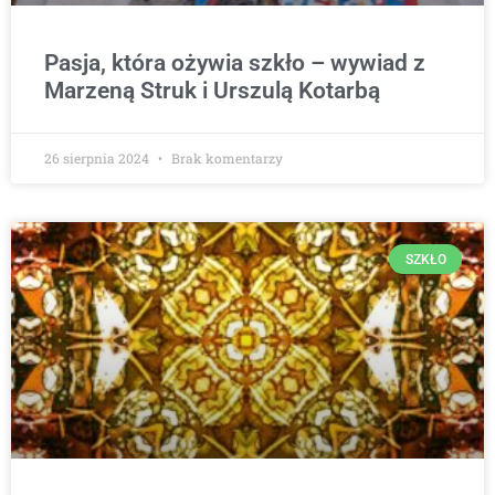
Pasja, która ożywia szkło – wywiad z
Marzeną Struk i Urszulą Kotarbą
26 sierpnia 2024
Brak komentarzy
SZKŁO