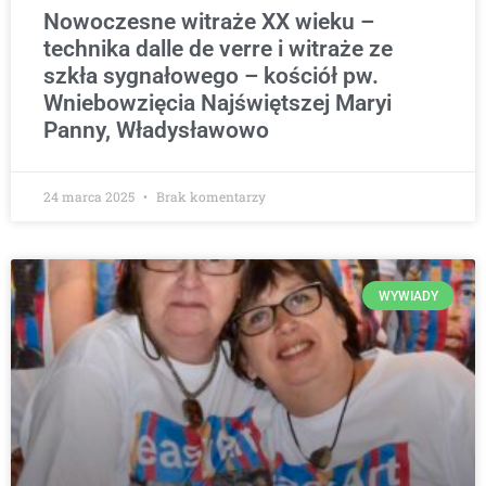
Nowoczesne witraże XX wieku –
technika dalle de verre i witraże ze
szkła sygnałowego – kościół pw.
Wniebowzięcia Najświętszej Maryi
Panny, Władysławowo
24 marca 2025
Brak komentarzy
WYWIADY