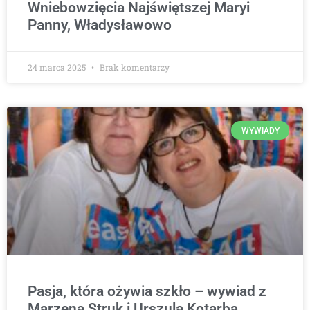
Wniebowzięcia Najświętszej Maryi
Panny, Władysławowo
24 marca 2025
Brak komentarzy
WYWIADY
Pasja, która ożywia szkło – wywiad z
Marzeną Struk i Urszulą Kotarbą