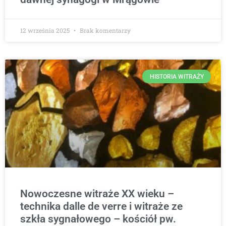
12 września 2025
Brak komentarzy
HISTORIA WITRAŻY
Nowoczesne witraże XX wieku –
technika dalle de verre i witraże ze
szkła sygnałowego – kościół pw.