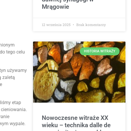
Mrągowie
12 września 2025
Brak komentarzy
dnionym
do tego celu
HISTORIA WITRAŻY
patyn używamy
ą zaletą
e
liśmy etap
 cieniowania.
wanie
Nowoczesne witraże XX
owym wypale.
wieku – technika dalle de