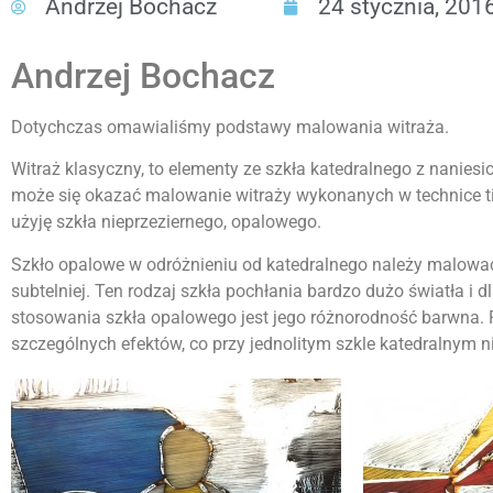
Andrzej Bochacz
24 stycznia, 201
Andrzej Bochacz
Dotychczas omawialiśmy podstawy malowania witraża.
Witraż klasyczny, to elementy ze szkła katedralnego z nanie
może się okazać malowanie witraży wykonanych w technice tif
użyję szkła nieprzeziernego, opalowego.
Szkło opalowe w odróżnieniu od katedralnego należy malować s
subtelniej. Ten rodzaj szkła pochłania bardzo dużo światła i
stosowania szkła opalowego jest jego różnorodność barwna. P
szczególnych efektów, co przy jednolitym szkle katedralnym ni