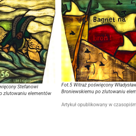
Fot.5 Witraż poświęcony Władysła
święcony Stefanowi
Broniewskiemu po zlutowaniu ele
o zlutowaniu elementów
Artykuł opublikowany w czasopiśmi