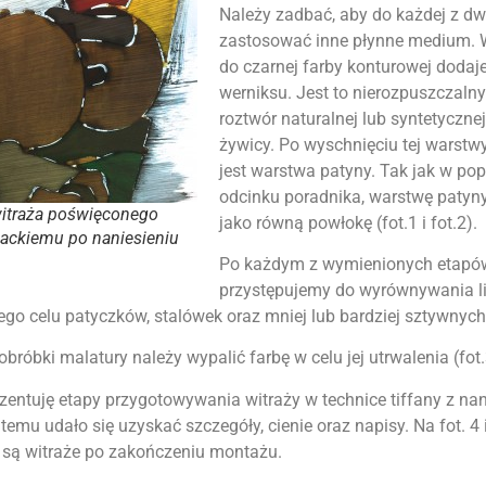
Należy zadbać, aby do każdej z d
zastosować inne płynne medium. W
do czarnej farby konturowej dodaje
werniksu. Jest to nierozpuszczaln
roztwór naturalnej lub syntetycznej
żywicy. Po wyschnięciu tej warst
jest warstwa patyny. Tak jak w po
odcinku poradnika, warstwę patyn
witraża poświęconego
jako równą powłokę (fot.1 i fot.2).
ackiemu po naniesieniu
Po każdym z wymienionych etap
przystępujemy do wyrównywania lin
o celu patyczków, stalówek oraz mniej lub bardziej sztywnych 
bróbki malatury należy wypalić farbę w celu jej utrwalenia (fot.
zentuję etapy przygotowywania witraży w technice tiffany z na
temu udało się uzyskać szczegóły, cienie oraz napisy. Na fot. 4 i
są witraże po zakończeniu montażu.