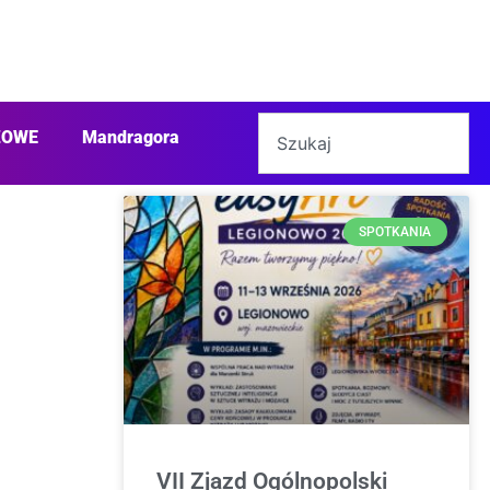
ŻOWE
Mandragora
SPOTKANIA
VII Zjazd Ogólnopolski