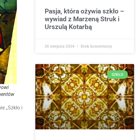
Pasja, która ożywia szkło –
wywiad z Marzeną Struk i
Urszulą Kotarbą
26 sierpnia 2024
Brak komentarzy
SZKŁO
wowi
mentów
e „Szkło i