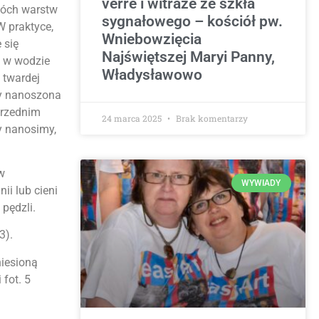
verre i witraże ze szkła
wóch warstw
sygnałowego – kościół pw.
 praktyce,
Wniebowzięcia
 się
Najświętszej Maryi Panny,
y w wodzie
Władysławowo
 twardej
wy nanoszona
przednim
24 marca 2025
Brak komentarzy
y nanosimy,
ów
WYWIADY
ii lub cieni
pędzli.
3).
niesioną
 fot. 5