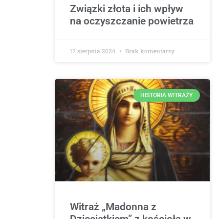
Związki złota i ich wpływ
na oczyszczanie powietrza
12 sierpnia 2024
Brak komentarzy
HISTORIA WITRAŻY
Witraż „Madonna z
Dzieciątkiem” z kościoła w