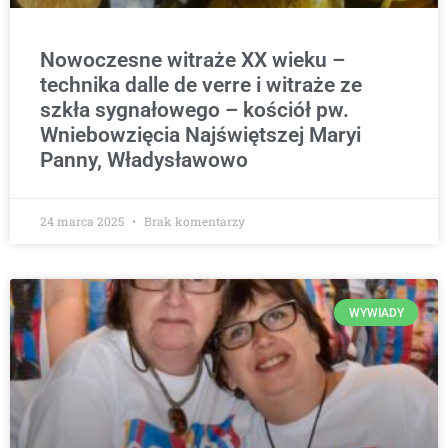
Nowoczesne witraże XX wieku –
technika dalle de verre i witraże ze
szkła sygnałowego – kościół pw.
Wniebowzięcia Najświętszej Maryi
Panny, Władysławowo
24 marca 2025
Brak komentarzy
WYWIADY