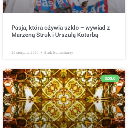
Pasja, która ożywia szkło – wywiad z
Marzeną Struk i Urszulą Kotarbą
26 sierpnia 2024
Brak komentarzy
SZKŁO