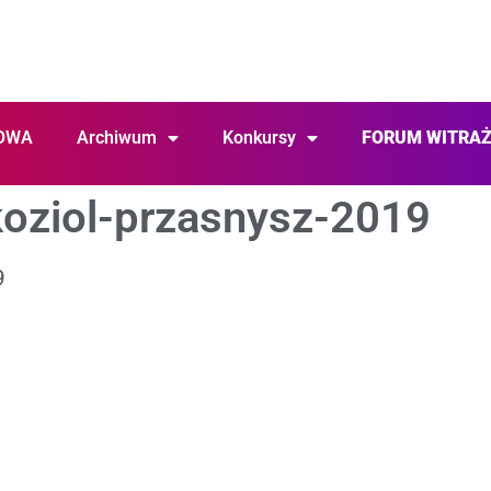
OWA
Archiwum
Konkursy
FORUM WITRA
koziol-przasnysz-2019
9