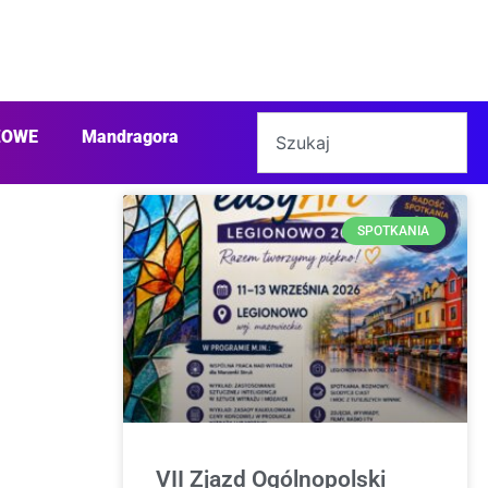
ŻOWE
Mandragora
SPOTKANIA
VII Zjazd Ogólnopolski