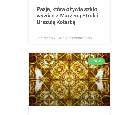
Pasja, która ożywia szkło –
wywiad z Marzeną Struk i
Urszulą Kotarbą
26 sierpnia 2024
Brak komentarzy
SZKŁO