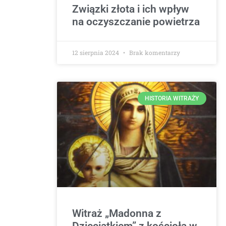
Związki złota i ich wpływ
na oczyszczanie powietrza
12 sierpnia 2024
Brak komentarzy
HISTORIA WITRAŻY
Witraż „Madonna z
Dzieciątkiem” z kościoła w