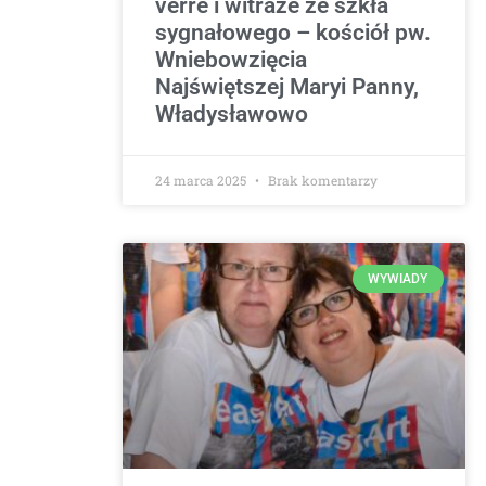
verre i witraże ze szkła
sygnałowego – kościół pw.
Wniebowzięcia
Najświętszej Maryi Panny,
Władysławowo
24 marca 2025
Brak komentarzy
WYWIADY