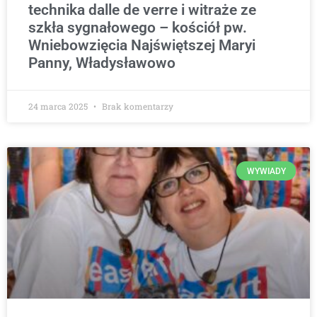
technika dalle de verre i witraże ze
szkła sygnałowego – kościół pw.
Wniebowzięcia Najświętszej Maryi
Panny, Władysławowo
24 marca 2025
Brak komentarzy
WYWIADY