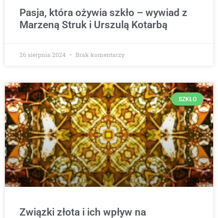
Pasja, która ożywia szkło – wywiad z
Marzeną Struk i Urszulą Kotarbą
26 sierpnia 2024
Brak komentarzy
SZKŁO
Związki złota i ich wpływ na