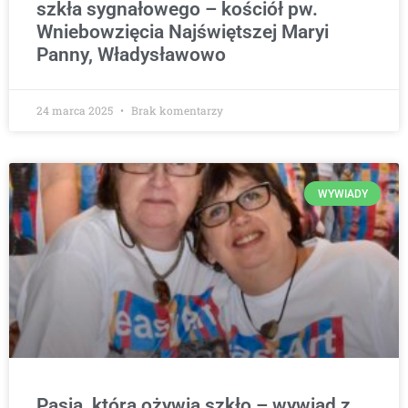
szkła sygnałowego – kościół pw.
Wniebowzięcia Najświętszej Maryi
Panny, Władysławowo
24 marca 2025
Brak komentarzy
WYWIADY
Pasja, która ożywia szkło – wywiad z