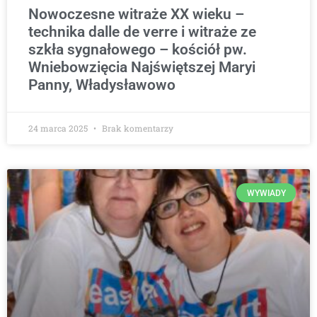
Nowoczesne witraże XX wieku –
technika dalle de verre i witraże ze
szkła sygnałowego – kościół pw.
Wniebowzięcia Najświętszej Maryi
Panny, Władysławowo
24 marca 2025
Brak komentarzy
WYWIADY