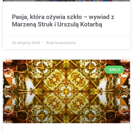
Pasja, która ożywia szkło – wywiad z
Marzeną Struk i Urszulą Kotarbą
26 sierpnia 2024
Brak komentarzy
SZKŁO