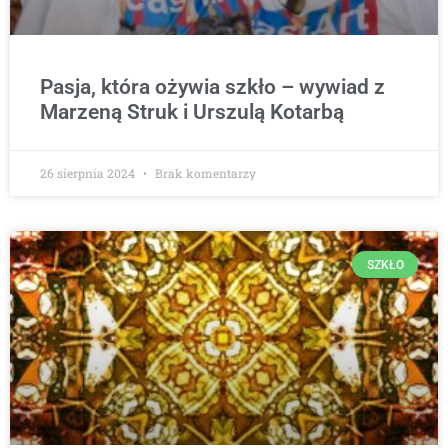
Pasja, która ożywia szkło – wywiad z
Marzeną Struk i Urszulą Kotarbą
26 sierpnia 2024
Brak komentarzy
SZKŁO