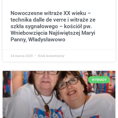
Nowoczesne witraże XX wieku –
technika dalle de verre i witraże ze
szkła sygnałowego – kościół pw.
Wniebowzięcia Najświętszej Maryi
Panny, Władysławowo
24 marca 2025
Brak komentarzy
WYWIADY