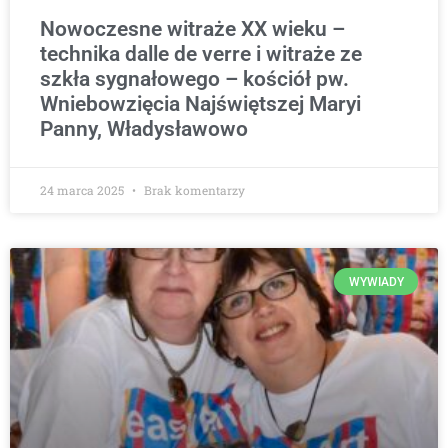
Nowoczesne witraże XX wieku –
technika dalle de verre i witraże ze
szkła sygnałowego – kościół pw.
Wniebowzięcia Najświętszej Maryi
Panny, Władysławowo
24 marca 2025
Brak komentarzy
WYWIADY