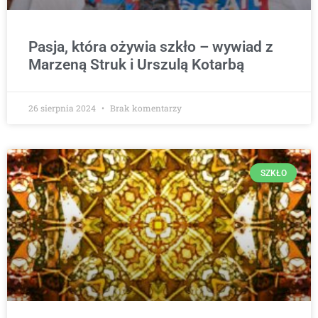
Pasja, która ożywia szkło – wywiad z
Marzeną Struk i Urszulą Kotarbą
26 sierpnia 2024
Brak komentarzy
SZKŁO