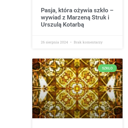
Pasja, która ożywia szkło –
wywiad z Marzeną Struk i
Urszulą Kotarbą
26 sierpnia 2024
Brak komentarzy
SZKŁO