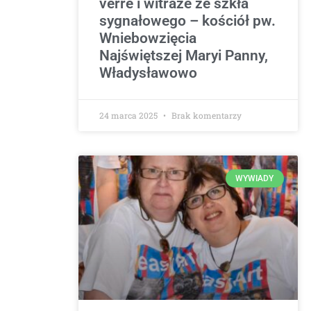
verre i witraże ze szkła
sygnałowego – kościół pw.
Wniebowzięcia
Najświętszej Maryi Panny,
Władysławowo
24 marca 2025
Brak komentarzy
WYWIADY