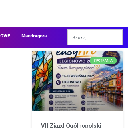
ŻOWE
Mandragora
SPOTKANIA
VII Zjazd Ogólnopolski