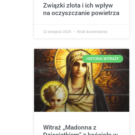
Związki złota i ich wpływ
na oczyszczanie powietrza
12 sierpnia 2024
Brak komentarzy
HISTORIA WITRAŻY
Witraż „Madonna z
Dzieciątkiem” z kościoła w