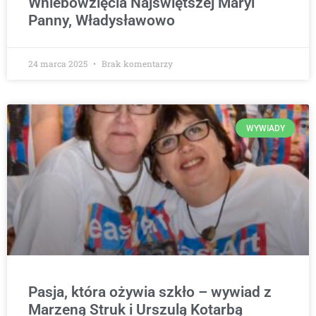
Wniebowzięcia Najświętszej Maryi
Panny, Władysławowo
24 marca 2025
Brak komentarzy
WYWIADY
Pasja, która ożywia szkło – wywiad z
Marzeną Struk i Urszulą Kotarbą