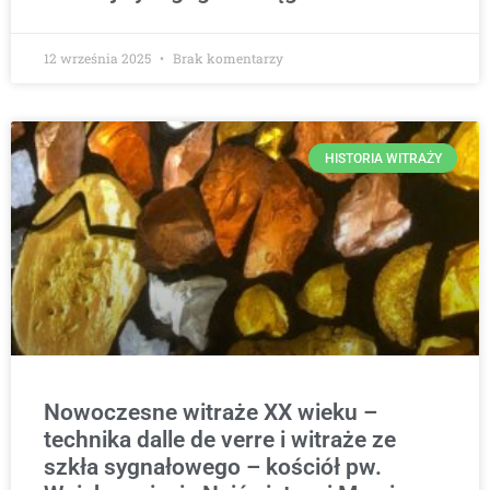
12 września 2025
Brak komentarzy
HISTORIA WITRAŻY
Nowoczesne witraże XX wieku –
technika dalle de verre i witraże ze
szkła sygnałowego – kościół pw.