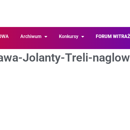
OWA
Archiwum
Konkursy
FORUM WITRA
wa-Jolanty-Treli-naglo