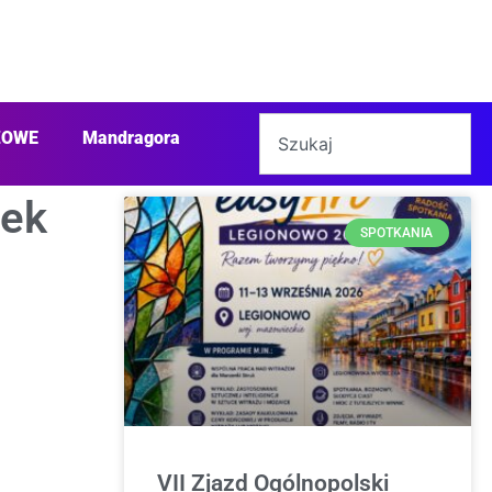
ŻOWE
Mandragora
wek
SPOTKANIA
VII Zjazd Ogólnopolski