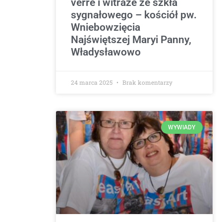
verre i witraże ze szkła
sygnałowego – kościół pw.
Wniebowzięcia
Najświętszej Maryi Panny,
Władysławowo
24 marca 2025
Brak komentarzy
WYWIADY