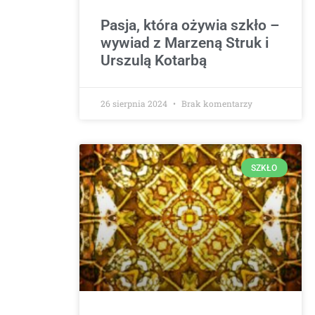
Pasja, która ożywia szkło –
wywiad z Marzeną Struk i
Urszulą Kotarbą
26 sierpnia 2024
Brak komentarzy
SZKŁO