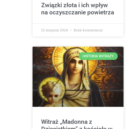
Związki złota i ich wpływ
na oczyszczanie powietrza
12 sierpnia 2024
Brak komentarzy
HISTORIA WITRAŻY
Witraż „Madonna z
Dzieciątkiem” z kościoła w