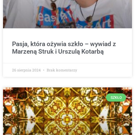
Pasja, która ożywia szkło – wywiad z
Marzeną Struk i Urszulą Kotarbą
26 sierpnia 2024
Brak komentarzy
SZKŁO