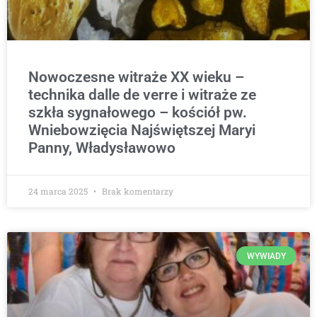
Nowoczesne witraże XX wieku –
technika dalle de verre i witraże ze
szkła sygnałowego – kościół pw.
Wniebowzięcia Najświętszej Maryi
Panny, Władysławowo
24 marca 2025
Brak komentarzy
WYWIADY