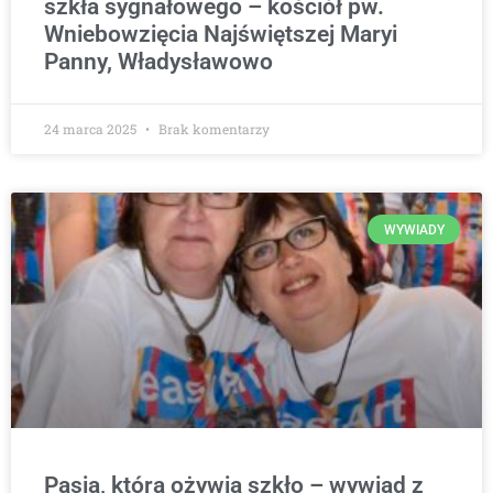
szkła sygnałowego – kościół pw.
Wniebowzięcia Najświętszej Maryi
Panny, Władysławowo
24 marca 2025
Brak komentarzy
WYWIADY
Pasja, która ożywia szkło – wywiad z