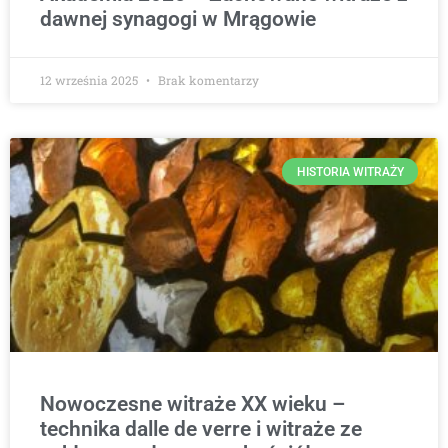
dawnej synagogi w Mrągowie
12 września 2025
Brak komentarzy
HISTORIA WITRAŻY
Nowoczesne witraże XX wieku –
technika dalle de verre i witraże ze