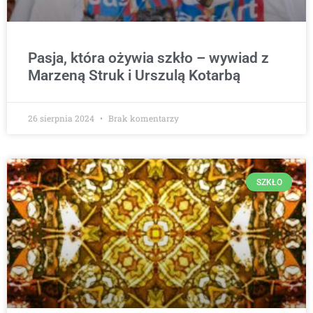
Pasja, która ożywia szkło – wywiad z
Marzeną Struk i Urszulą Kotarbą
26 sierpnia 2024
Brak komentarzy
SZKŁO