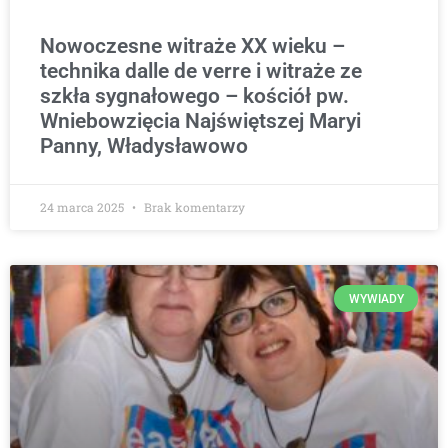
Nowoczesne witraże XX wieku –
technika dalle de verre i witraże ze
szkła sygnałowego – kościół pw.
Wniebowzięcia Najświętszej Maryi
Panny, Władysławowo
24 marca 2025
Brak komentarzy
WYWIADY