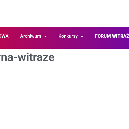
OWA
Archiwum
Konkursy
FORUM WITRA
na-witraze