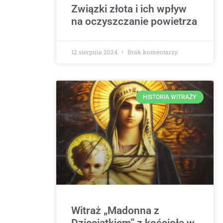
Związki złota i ich wpływ
na oczyszczanie powietrza
12 sierpnia 2024
Brak komentarzy
HISTORIA WITRAŻY
Witraż „Madonna z
Dzieciątkiem” z kościoła w