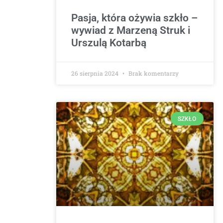
Pasja, która ożywia szkło –
wywiad z Marzeną Struk i
Urszulą Kotarbą
26 sierpnia 2024
Brak komentarzy
SZKŁO