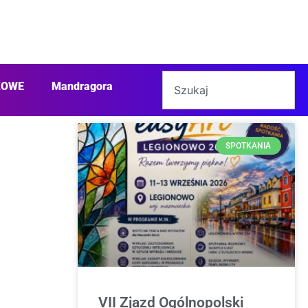
ŻOWE
Mandragora
SPOTKANIA
VII Zjazd Ogólnopolski