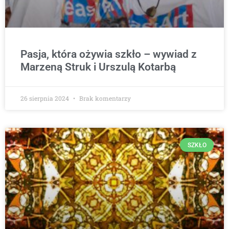
Pasja, która ożywia szkło – wywiad z
Marzeną Struk i Urszulą Kotarbą
26 sierpnia 2024
Brak komentarzy
SZKŁO