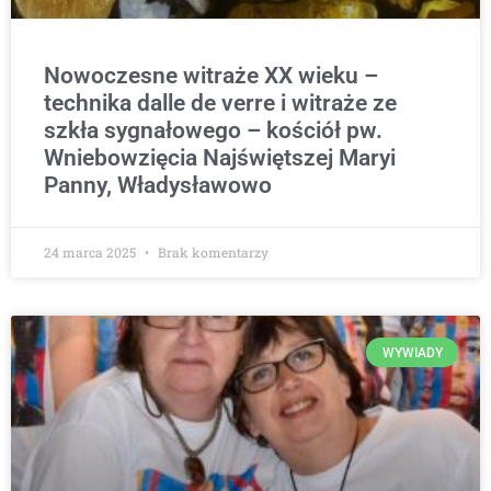
Nowoczesne witraże XX wieku –
technika dalle de verre i witraże ze
szkła sygnałowego – kościół pw.
Wniebowzięcia Najświętszej Maryi
Panny, Władysławowo
24 marca 2025
Brak komentarzy
WYWIADY