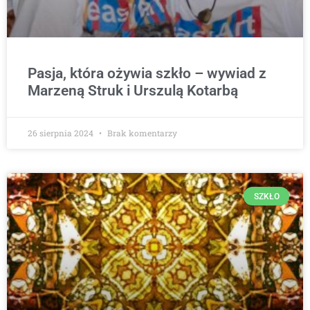
Pasja, która ożywia szkło – wywiad z
Marzeną Struk i Urszulą Kotarbą
26 sierpnia 2024
Brak komentarzy
SZKŁO