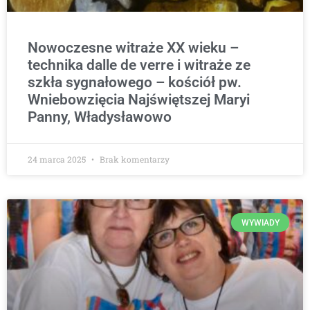
Nowoczesne witraże XX wieku –
technika dalle de verre i witraże ze
szkła sygnałowego – kościół pw.
Wniebowzięcia Najświętszej Maryi
Panny, Władysławowo
24 marca 2025
Brak komentarzy
WYWIADY