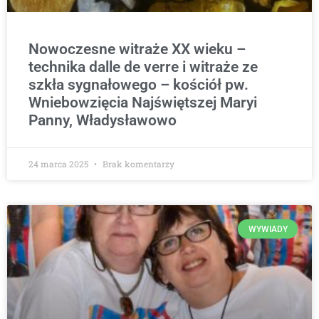
Nowoczesne witraże XX wieku –
technika dalle de verre i witraże ze
szkła sygnałowego – kościół pw.
Wniebowzięcia Najświętszej Maryi
Panny, Władysławowo
24 marca 2025
Brak komentarzy
WYWIADY