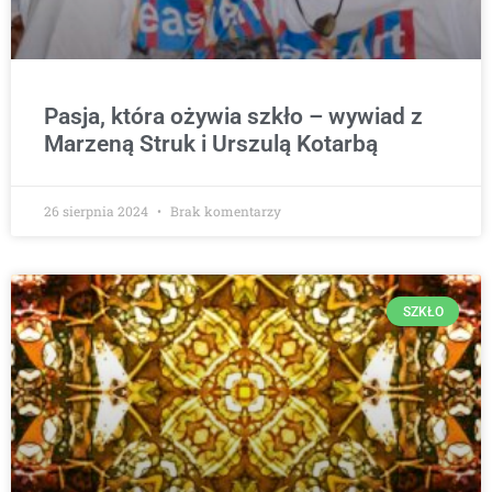
Pasja, która ożywia szkło – wywiad z
Marzeną Struk i Urszulą Kotarbą
26 sierpnia 2024
Brak komentarzy
SZKŁO