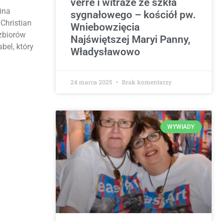
verre i witraże ze szkła
ina
sygnałowego – kościół pw.
Christian
Wniebowzięcia
 zbiorów
Najświętszej Maryi Panny,
bel, który
Władysławowo
24 marca 2025
Brak komentarzy
WYWIADY