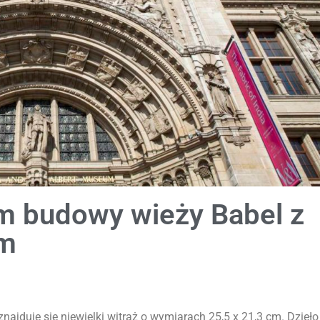
em budowy wieży Babel z
um
najduje się niewielki witraż o wymiarach 25,5 x 21,3 cm. Dzieł