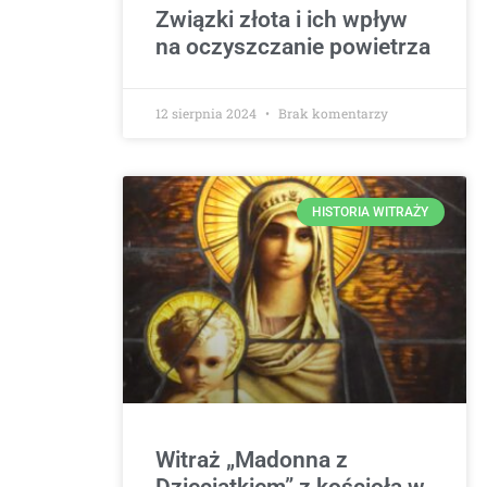
Związki złota i ich wpływ
na oczyszczanie powietrza
12 sierpnia 2024
Brak komentarzy
HISTORIA WITRAŻY
Witraż „Madonna z
Dzieciątkiem” z kościoła w