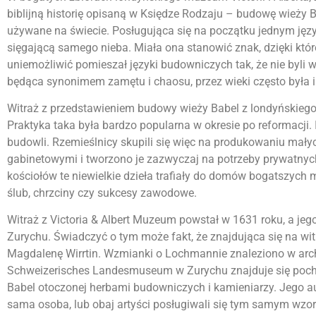
biblijną historię opisaną w Księdze Rodzaju – budowę wieży 
używane na świecie. Posługująca się na początku jednym jęz
sięgającą samego nieba. Miała ona stanowić znak, dzięki które
uniemożliwić pomieszał języki budowniczych tak, że nie byli w
będąca synonimem zamętu i chaosu, przez wieki często była in
Witraż z przedstawieniem budowy wieży Babel z londyńskie
Praktyka taka była bardzo popularna w okresie po reformacji.
budowli. Rzemieślnicy skupili się więc na produkowaniu mał
gabinetowymi i tworzono je zazwyczaj na potrzeby prywatnyc
kościołów te niewielkie dzieła trafiały do domów bogatszych 
ślub, chrzciny czy sukcesy zawodowe.
Witraż z Victoria & Albert Muzeum powstał w 1631 roku, a jeg
Zurychu. Świadczyć o tym może fakt, że znajdująca się na w
Magdalenę Wirrtin. Wzmianki o Lochmannie znaleziono w arc
Schweizerisches Landesmuseum w Zurychu znajduje się pocho
Babel otoczonej herbami budowniczych i kamieniarzy. Jego au
sama osoba, lub obaj artyści posługiwali się tym samym wzor