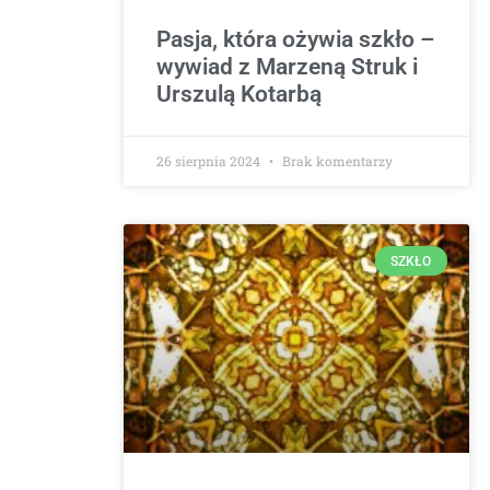
Pasja, która ożywia szkło –
wywiad z Marzeną Struk i
Urszulą Kotarbą
26 sierpnia 2024
Brak komentarzy
SZKŁO