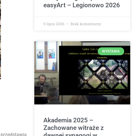
easyArt – Legionowo 2026
9 lipca 2026
Brak komentarzy
WYSTAWA
Akademia 2025 –
Zachowane witraże z
o przedstawia
dawnej synagogi w