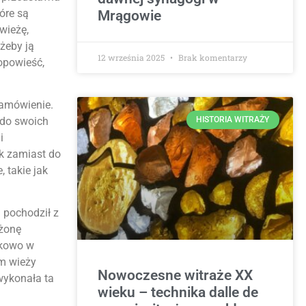
óre są
Mrągowie
wieżę,
 żeby ją
12 września 2025
Brak komentarzy
 opowieść,
zamówienie.
 do swoich
HISTORIA WITRAŻY
i
k zamiast do
 takie jak
 pochodził z
 żonę
tkowo w
m wieży
Nowoczesne witraże XX
wykonała ta
wieku – technika dalle de