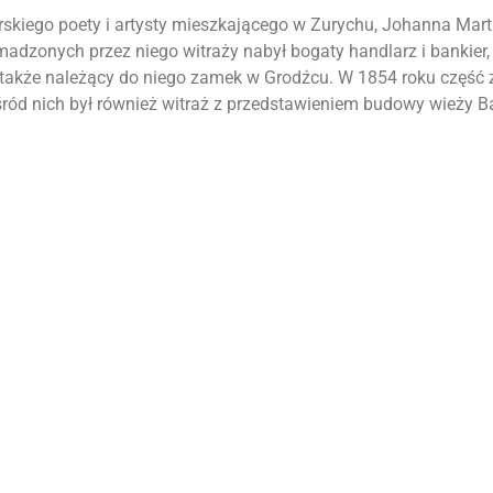
arskiego poety i artysty mieszkającego w Zurychu, Johanna Mart
madzonych przez niego witraży nabył bogaty handlarz i bankier, 
m także należący do niego zamek w Grodźcu. W 1854 roku część
wśród nich był również witraż z przedstawieniem budowy wieży Ba