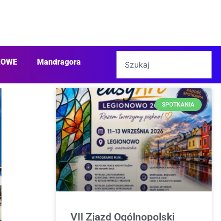
ŻOWE
Mandragora
SPOTKANIA
VII Zjazd Ogólnopolski