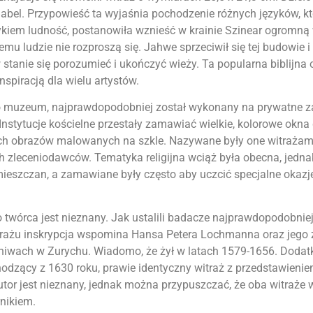
Babel. Przypowieść ta wyjaśnia pochodzenie różnych języków, kt
ykiem ludność, postanowiła wznieść w krainie Szinear ogromną 
mu ludzie nie rozproszą się. Jahwe sprzeciwił się tej budowie i
 stanie się porozumieć i ukończyć wieży. Ta popularna biblijna
spiracją dla wielu artystów.
go muzeum, najprawdopodobniej został wykonany na prywatne 
 Instytucje kościelne przestały zamawiać wielkie, kolorowe okna
ych obrazów malowanych na szkle. Nazywane były one witrażam
h zleceniodawców. Tematyka religijna wciąż była obecna, jedna
mieszczan, a zamawiane były często aby uczcić specjalne okazje,
o twórca jest nieznany. Jak ustalili badacze najprawdopodobniej
itrażu inskrypcja wspomina Hansa Petera Lochmanna oraz jego
hiwach w Zurychu. Wiadomo, że żył w latach 1579-1656. Doda
dzący z 1630 roku, prawie identyczny witraż z przedstawienie
tor jest nieznany, jednak można przypuszczać, że oba witraże 
nikiem.