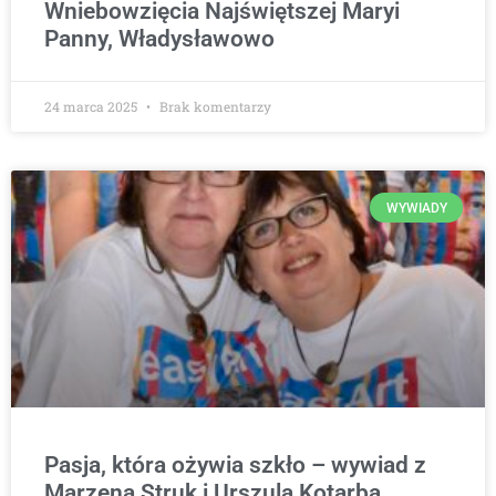
Wniebowzięcia Najświętszej Maryi
Panny, Władysławowo
24 marca 2025
Brak komentarzy
WYWIADY
Pasja, która ożywia szkło – wywiad z
Marzeną Struk i Urszulą Kotarbą