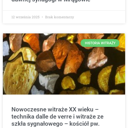
12 września 2025
Brak komentarzy
HISTORIA WITRAŻY
Nowoczesne witraże XX wieku –
technika dalle de verre i witraże ze
szkła sygnałowego – kościół pw.