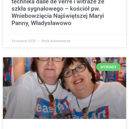
technika dalle de verre i witraże ze
szkła sygnałowego – kościół pw.
Wniebowzięcia Najświętszej Maryi
Panny, Władysławowo
24 marca 2025
Brak komentarzy
WYWIADY