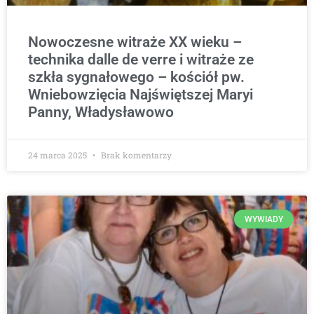
Nowoczesne witraże XX wieku –
technika dalle de verre i witraże ze
szkła sygnałowego – kościół pw.
Wniebowzięcia Najświętszej Maryi
Panny, Władysławowo
24 marca 2025
Brak komentarzy
WYWIADY