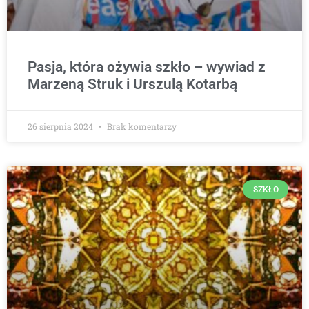
Pasja, która ożywia szkło – wywiad z
Marzeną Struk i Urszulą Kotarbą
26 sierpnia 2024
Brak komentarzy
SZKŁO