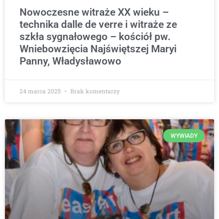
Nowoczesne witraże XX wieku –
technika dalle de verre i witraże ze
szkła sygnałowego – kościół pw.
Wniebowzięcia Najświętszej Maryi
Panny, Władysławowo
24 marca 2025
Brak komentarzy
WYWIADY