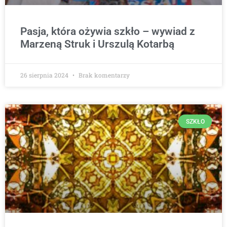
Pasja, która ożywia szkło – wywiad z
Marzeną Struk i Urszulą Kotarbą
26 sierpnia 2024
Brak komentarzy
SZKŁO