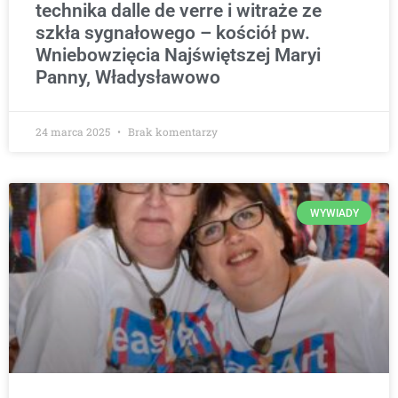
technika dalle de verre i witraże ze
szkła sygnałowego – kościół pw.
Wniebowzięcia Najświętszej Maryi
Panny, Władysławowo
24 marca 2025
Brak komentarzy
WYWIADY