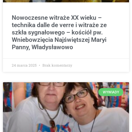
Nowoczesne witraże XX wieku –
technika dalle de verre i witraże ze
szkła sygnałowego – kościół pw.
Wniebowzięcia Najświętszej Maryi
Panny, Władysławowo
24 marca 2025
Brak komentarzy
WYWIADY