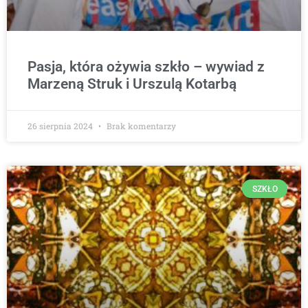
Pasja, która ożywia szkło – wywiad z
Marzeną Struk i Urszulą Kotarbą
26 sierpnia 2024
Brak komentarzy
SZKŁO