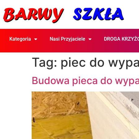
Kategoria
Nasi Przyjaciele
DROGA KRZYŻ
Tag:
piec do wypa
Budowa pieca do wypał