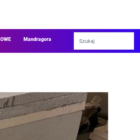
ŻOWE
Mandragora