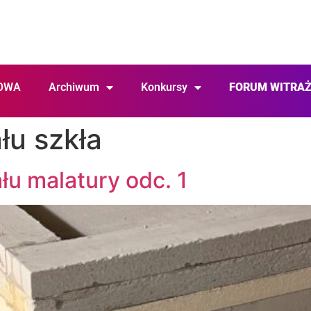
OWA
Archiwum
Konkursy
FORUM WITRA
łu szkła
u malatury odc. 1