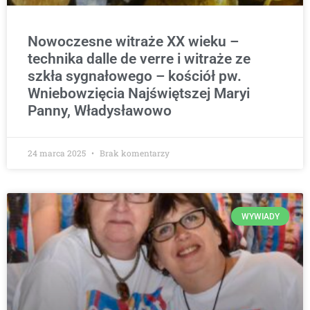
Nowoczesne witraże XX wieku –
technika dalle de verre i witraże ze
szkła sygnałowego – kościół pw.
Wniebowzięcia Najświętszej Maryi
Panny, Władysławowo
24 marca 2025
Brak komentarzy
WYWIADY