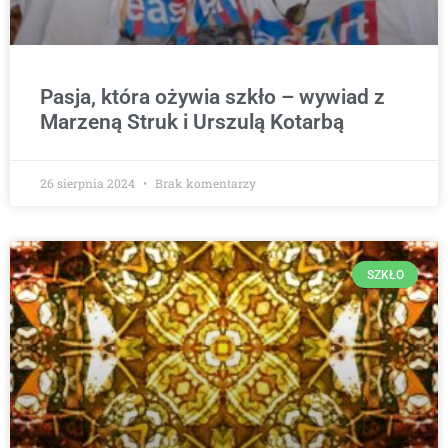
Pasja, która ożywia szkło – wywiad z
Marzeną Struk i Urszulą Kotarbą
26 sierpnia 2024
Brak komentarzy
SZKŁO