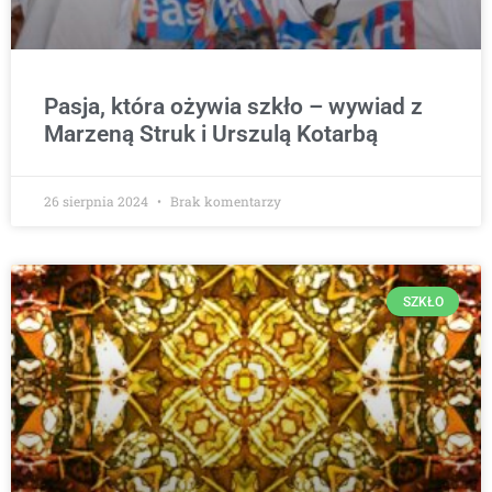
Pasja, która ożywia szkło – wywiad z
Marzeną Struk i Urszulą Kotarbą
26 sierpnia 2024
Brak komentarzy
SZKŁO