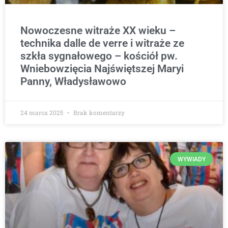
Nowoczesne witraże XX wieku –
technika dalle de verre i witraże ze
szkła sygnałowego – kościół pw.
Wniebowzięcia Najświętszej Maryi
Panny, Władysławowo
24 marca 2025
Brak komentarzy
WYWIADY