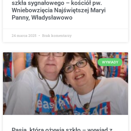
szkła sygnałowego – kościół pw.
Wniebowzięcia Najświętszej Maryi
Panny, Władysławowo
24 marca 2025
Brak komentarzy
WYWIADY
Pasja, która ożywia szkło – wywiad z