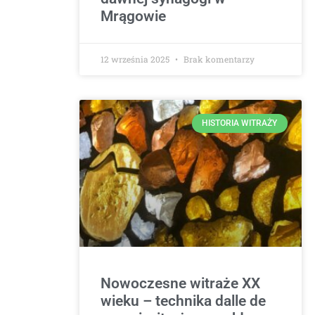
Mrągowie
12 września 2025
Brak komentarzy
HISTORIA WITRAŻY
Nowoczesne witraże XX
wieku – technika dalle de