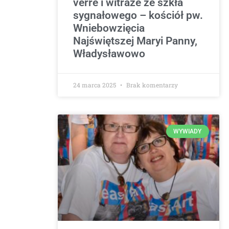
verre i witraże ze szkła
sygnałowego – kościół pw.
Wniebowzięcia
Najświętszej Maryi Panny,
Władysławowo
24 marca 2025
Brak komentarzy
WYWIADY