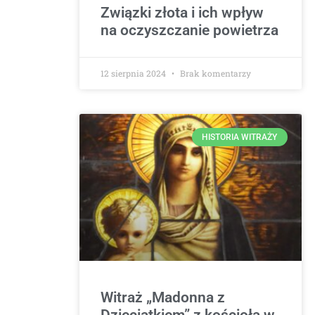
Związki złota i ich wpływ
na oczyszczanie powietrza
12 sierpnia 2024
Brak komentarzy
HISTORIA WITRAŻY
Witraż „Madonna z
Dzieciątkiem” z kościoła w