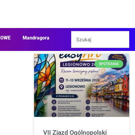
ŻOWE
Mandragora
SPOTKANIA
VII Zjazd Ogólnopolski