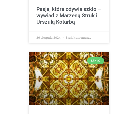
Pasja, która ożywia szkło –
wywiad z Marzeną Struk i
Urszulą Kotarbą
26 sierpnia 2024
Brak komentarzy
SZKŁO