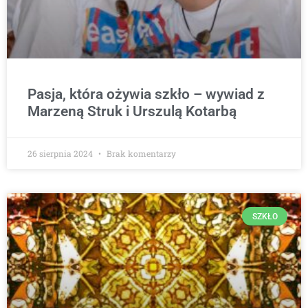
Pasja, która ożywia szkło – wywiad z
Marzeną Struk i Urszulą Kotarbą
26 sierpnia 2024
Brak komentarzy
SZKŁO