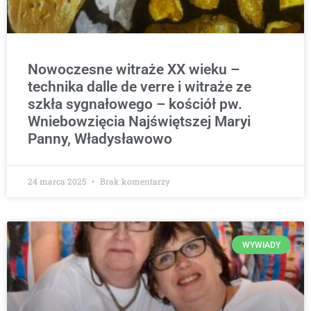
Nowoczesne witraże XX wieku –
technika dalle de verre i witraże ze
szkła sygnałowego – kościół pw.
Wniebowzięcia Najświętszej Maryi
Panny, Władysławowo
24 marca 2025
Brak komentarzy
WYWIADY