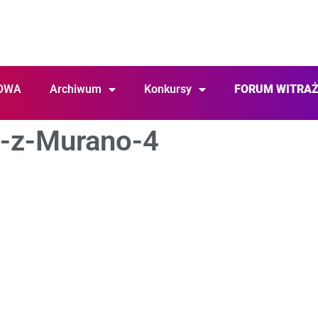
OWA
Archiwum
Konkursy
FORUM WITRA
o-z-Murano-4