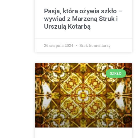
Pasja, która ożywia szkło –
wywiad z Marzeną Struk i
Urszulą Kotarbą
26 sierpnia 2024
Brak komentarzy
SZKŁO