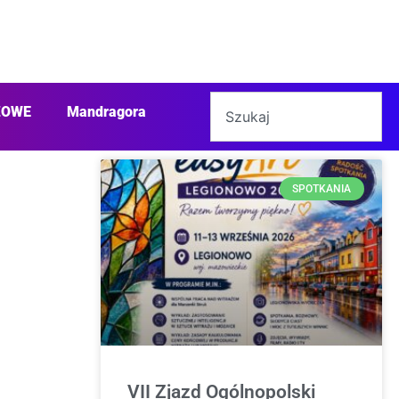
ŻOWE
Mandragora
SPOTKANIA
VII Zjazd Ogólnopolski