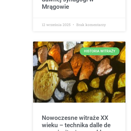
Mrągowie
12 września 2025
Brak komentarzy
HISTORIA WITRAŻY
Nowoczesne witraże XX
wieku – technika dalle de