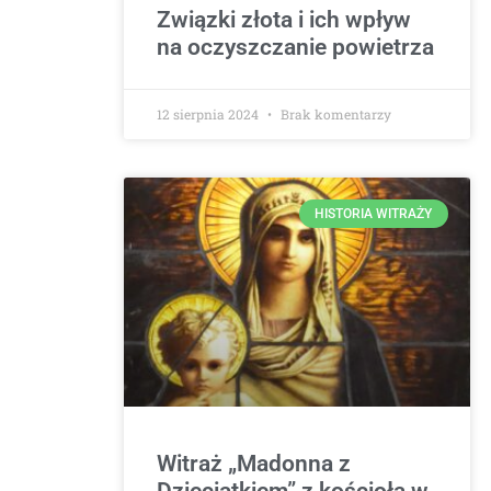
Związki złota i ich wpływ
na oczyszczanie powietrza
12 sierpnia 2024
Brak komentarzy
HISTORIA WITRAŻY
Witraż „Madonna z
Dzieciątkiem” z kościoła w