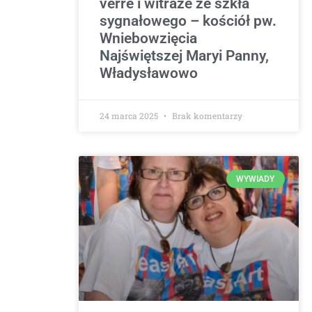
verre i witraże ze szkła
sygnałowego – kościół pw.
Wniebowzięcia
Najświętszej Maryi Panny,
Władysławowo
24 marca 2025
Brak komentarzy
WYWIADY