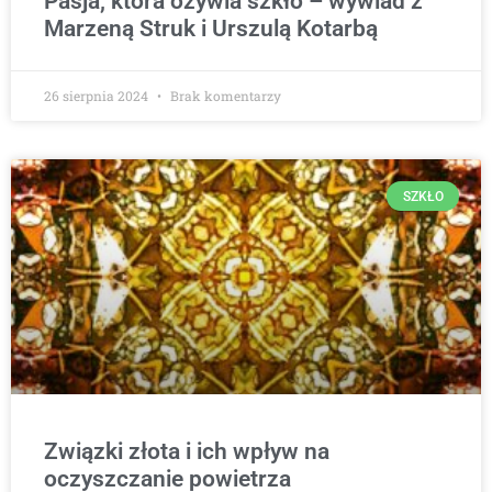
Pasja, która ożywia szkło – wywiad z
Marzeną Struk i Urszulą Kotarbą
26 sierpnia 2024
Brak komentarzy
SZKŁO
Związki złota i ich wpływ na
oczyszczanie powietrza