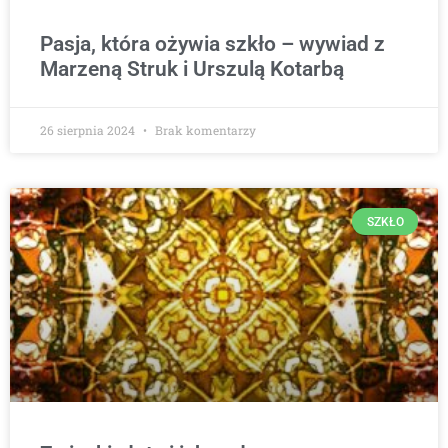
Pasja, która ożywia szkło – wywiad z
Marzeną Struk i Urszulą Kotarbą
26 sierpnia 2024
Brak komentarzy
SZKŁO