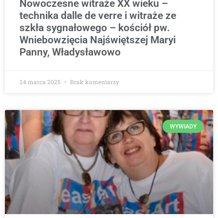
Nowoczesne witraże XX wieku –
technika dalle de verre i witraże ze
szkła sygnałowego – kościół pw.
Wniebowzięcia Najświętszej Maryi
Panny, Władysławowo
24 marca 2025
Brak komentarzy
WYWIADY