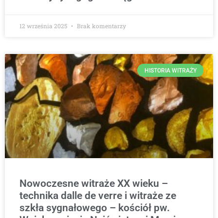
12 września 2025
Brak komentarzy
HISTORIA WITRAŻY
Nowoczesne witraże XX wieku –
technika dalle de verre i witraże ze
szkła sygnałowego – kościół pw.