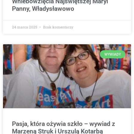
Wniebowzięcia Najświętszej Maryi
Panny, Władysławowo
24 marca 2025
Brak komentarzy
WYWIADY
Pasja, która ożywia szkło – wywiad z
Marzeną Struk i Urszulą Kotarbą