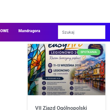
ŻOWE
Mandragora
SPOTKANIA
VII Zjazd Ogólnopolski