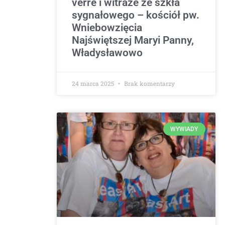
verre i witraże ze szkła
sygnałowego – kościół pw.
Wniebowzięcia
Najświętszej Maryi Panny,
Władysławowo
24 marca 2025
Brak komentarzy
WYWIADY