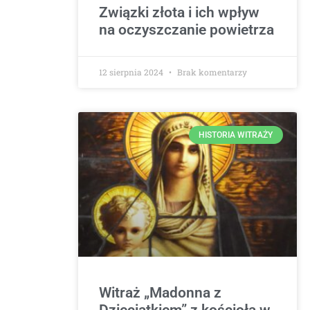
Związki złota i ich wpływ
na oczyszczanie powietrza
12 sierpnia 2024
Brak komentarzy
HISTORIA WITRAŻY
Witraż „Madonna z
Dzieciątkiem” z kościoła w