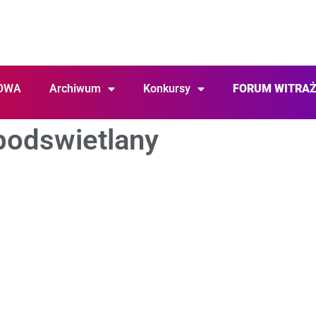
OWA
Archiwum
Konkursy
FORUM WITRA
podswietlany