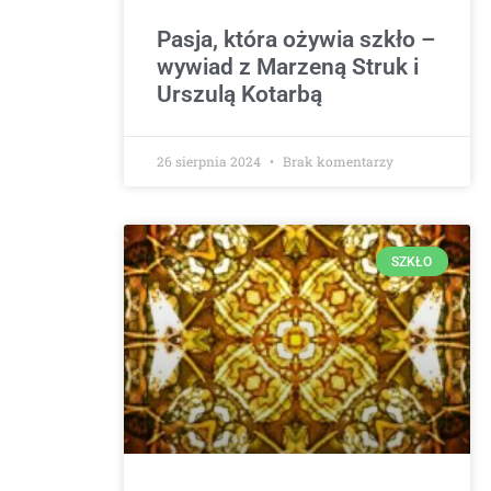
Pasja, która ożywia szkło –
wywiad z Marzeną Struk i
Urszulą Kotarbą
26 sierpnia 2024
Brak komentarzy
SZKŁO