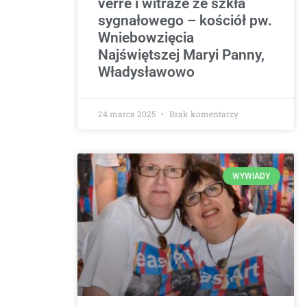
verre i witraże ze szkła
sygnałowego – kościół pw.
Wniebowzięcia
Najświętszej Maryi Panny,
Władysławowo
24 marca 2025
Brak komentarzy
WYWIADY