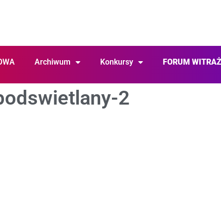
OWA
Archiwum
Konkursy
FORUM WITRA
podswietlany-2