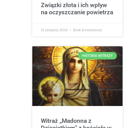
Związki złota i ich wpływ
na oczyszczanie powietrza
12 sierpnia 2024
Brak komentarzy
HISTORIA WITRAŻY
Witraż „Madonna z
Dzieciątkiem” z kościoła w