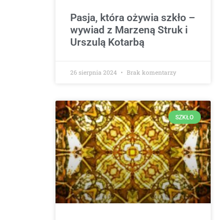
Pasja, która ożywia szkło –
wywiad z Marzeną Struk i
Urszulą Kotarbą
26 sierpnia 2024
Brak komentarzy
SZKŁO