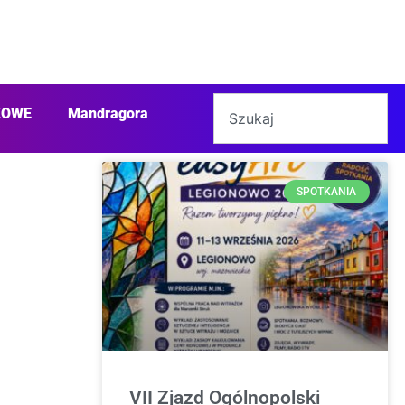
ŻOWE
Mandragora
SPOTKANIA
VII Zjazd Ogólnopolski