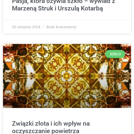
Pasja, która ożywia szkło – wywiad z
Marzeną Struk i Urszulą Kotarbą
26 sierpnia 2024
Brak komentarzy
SZKŁO
Związki złota i ich wpływ na
oczyszczanie powietrza