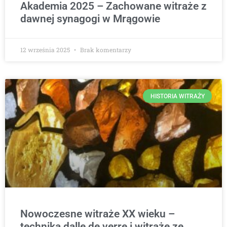
Akademia 2025 – Zachowane witraże z
dawnej synagogi w Mrągowie
12 września 2025
Brak komentarzy
HISTORIA WITRAŻY
Nowoczesne witraże XX wieku –
technika dalle de verre i witraże ze