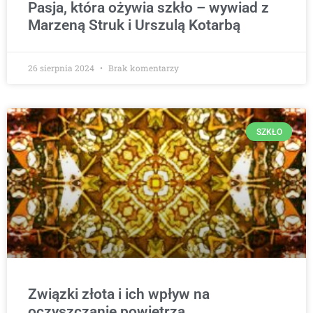
Pasja, która ożywia szkło – wywiad z
Marzeną Struk i Urszulą Kotarbą
26 sierpnia 2024
Brak komentarzy
SZKŁO
Związki złota i ich wpływ na
oczyszczanie powietrza