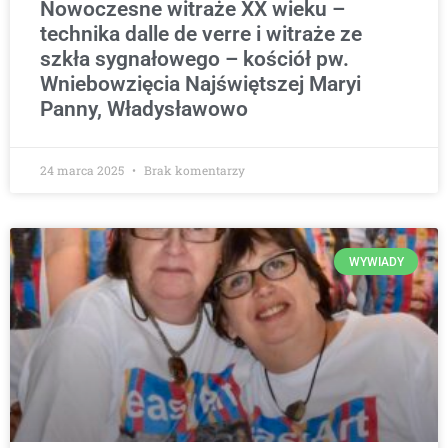
Nowoczesne witraże XX wieku –
technika dalle de verre i witraże ze
szkła sygnałowego – kościół pw.
Wniebowzięcia Najświętszej Maryi
Panny, Władysławowo
24 marca 2025
Brak komentarzy
WYWIADY