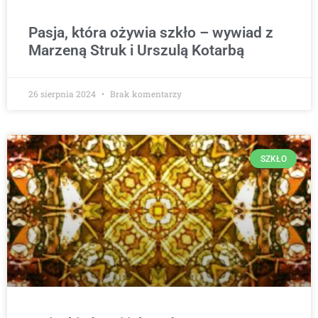
Pasja, która ożywia szkło – wywiad z
Marzeną Struk i Urszulą Kotarbą
26 sierpnia 2024
Brak komentarzy
SZKŁO