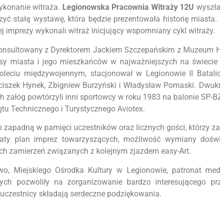
ykonanie witraża.
Legionowska Pracownia Witraży 12U
wyszła 
yć stałą wystawę, która będzie prezentowała historię miast
ej imprezy wykonali witraż inicjujący wspomniany cykl witraży.
ł konsultowany z Dyrektorem Jackiem Szczepańskim z Muzeum 
esy miasta i jego mieszkańców w najważniejszych na świeci
leciu międzywojennym, stacjonował w Legionowie II Batali
ciszek Hynek, Zbigniew Burzyński i Władysław Pomaski. Dwukr
 załóg powtórzyli inni sportowcy w roku 1983 na balonie SP-B
tu Technicznego i Turystycznego Aviotex.
 zapadną w pamięci uczestników oraz licznych gości, którzy z
gaty plan imprez towarzyszących, możliwość wymiany dośw
nych zamierzeń związanych z kolejnym zjazdem easy-Art.
o, Miejskiego Ośrodka Kultury w Legionowie, patronat med
ch pozwoliły na zorganizowanie bardzo interesującego prz
 uczestnicy składają serdeczne podziękowania.