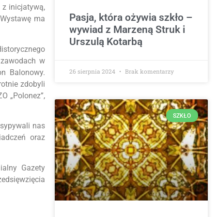
z inicjatywą,
Pasja, która ożywia szkło –
a. Wystawę ma
wywiad z Marzeną Struk i
Urszulą Kotarbą
Historycznego
e zawodach w
26 sierpnia 2024
Brak komentarzy
on Balonowy.
otnie zdobyli
ZO „Polonez”,
SZKŁO
asypywali nas
iadczeń oraz
ialny Gazety
edsięwzięcia