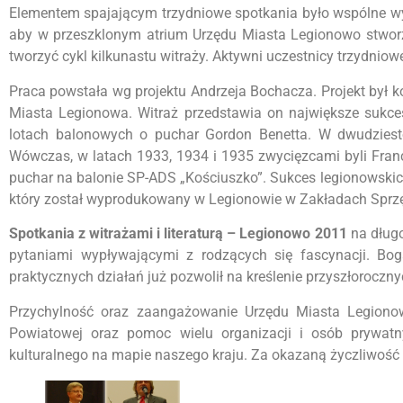
Elementem spajającym trzydniowe spotkania było wspólne w
aby w przeszklonym atrium Urzędu Miasta Legionowo stworz
tworzyć cykl kilkunastu witraży. Aktywni uczestnicy trzydniow
Praca powstała wg projektu Andrzeja Bochacza. Projekt by
Miasta Legionowa. Witraż przedstawia on największe sukc
lotach balonowych o puchar Gordon Benetta. W dwudziesto
Wówczas, w latach 1933, 1934 i 1935 zwycięzcami byli Fran
puchar na balonie SP-ADS „Kościuszko”. Sukces legionowskich
który został wyprodukowany w Legionowie w Zakładach Sprzę
Spotkania z witrażami i literaturą – Legionowo 2011
na długo
pytaniami wypływającymi z rodzących się fascynacji. Bo
praktycznych działań już pozwolił na kreślenie przyszłorocz
Przychylność oraz zaangażowanie Urzędu Miasta Legionow
Powiatowej oraz pomoc wielu organizacji i osób prywatny
kulturalnego na mapie naszego kraju. Za okazaną życzliwość