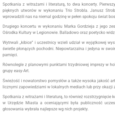
Spotkania z witrażami i literaturą, to dwa koncerty. Pierw
pięknych utworów w wykonaniu Trio Strobla. Janusz Strobel
wprowadzili nas na niemal godzinę w pełen spokoju świat bos
Drugiego koncertu w wykonaniu Marka Gordzieja z jego ze
Ośrodka Kultury w Legionowie. Balladowo oraz poetycko wid
Wytrwali „kibice” i uczestnicy wzieli udział w wyjątkowej w
świetle płonących pochodni. Niepowtarzalna i jedyna w swo
pamięci.
Równolegle z planowymi punktami trzydniowej imprezy w ho
grupy easy-Art.
Świeżość i nowatorstwo pomysłów a także wysoka jakość arty
licznymi zapowiedziami w lokalnych mediach lub przy okazji
Spotkania z witrażami i literaturą, to również rozstrzygnięci
w Urzędzie Miasta a oceniającymi była publiczność uczest
głosowania wybrała najlepsze wg nich projekty.