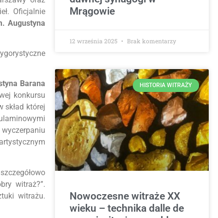
Mrągowie
ł. Oficjalnie
m. Augustyna
12 września 2025
Brak komentarzy
rygorystyczne
ustyna Barana
HISTORIA WITRAŻY
owej konkursu
 skład której
egulaminowymi
 wyczerpaniu
 artystycznym
y szczegółowo
bry witraż?”.
Nowoczesne witraże XX
tuki witrażu.
wieku – technika dalle de