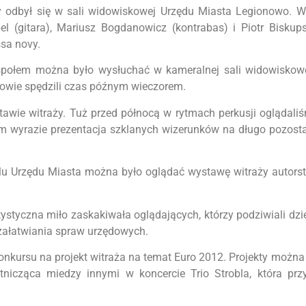
szy odbył się w sali widowiskowej Urzędu Miasta Legionowo. 
 (gitara), Mariusz Bogdanowicz (kontrabas) i Piotr Biskups
sa novy.
społem można było wysłuchać w kameralnej sali widowiskowe
zowie spędzili czas późnym wieczorem.
ystawie witraży. Tuż przed północą w rytmach perkusji oglądali
im wyrazie prezentacja szklanych wizerunków na długo pozost
lu Urzędu Miasta można było oglądać wystawę witraży autors
styczna miło zaskakiwała oglądających, którzy podziwiali dzi
 załatwiania spraw urzędowych.
e konkursu na projekt witraża na temat Euro 2012. Projekty możn
nicząca miedzy innymi w koncercie Trio Strobla, która przy