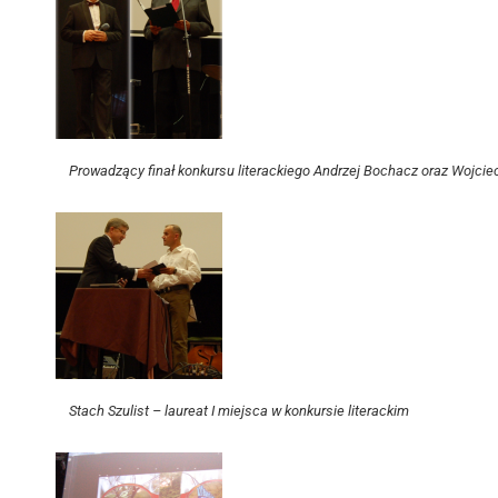
Prowadzący finał konkursu literackiego Andrzej Bochacz oraz Wojci
Stach Szulist – laureat I miejsca w konkursie literackim