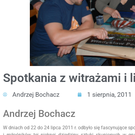
Spotkania z witrażami i 
Andrzej Bochacz
1 sierpnia, 2011
Andrzej Bochacz
W dniach od 22 do 24 lipca 2011 r. odbyło się fascynujące sp
i miłośników tej pięknej dziedziny sztuki skupionych w g