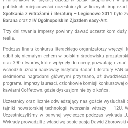
pobliskich miejscowości uczestniczyli w licznych imprezach
Spotkania z witrażami i literaturą – Legionowo 2011
było z
Barana
oraz z
IV Ogólnopolskim Zjazdem easy-Art
.
Trzy dni trwania imprezy powinny dawać uczestnikom duży 
realia.
Podczas finału konkursu literackiego organizatorzy wręczyli
odbił się niemałym echem w polskim środowisku prozatorski
oraz 390 utworów, które wpłynęły do oceny, pozwalają uznać 
wchodzili uznani naukowcy Instytutu Badań Literatury PAN o
siedmioma nagrodami głównymi przyznano, aż dwadzieścia
programu imprezy laureaci, członkowie komisji konkursowej or
kawiarni Coffetown, gdzie dyskusjom nie było końca.
Uczestnicy oraz licznie odwiedzający nas goście wysłuchal
tajniki nowatorskiej technologii tworzenia witraży – 12U.
Uczestniczyliśmy w barwnej wycieczce podczas wykładu „Uro
Wykłady prowadzili z właściwą sobie pasją Dawid Zborowski o