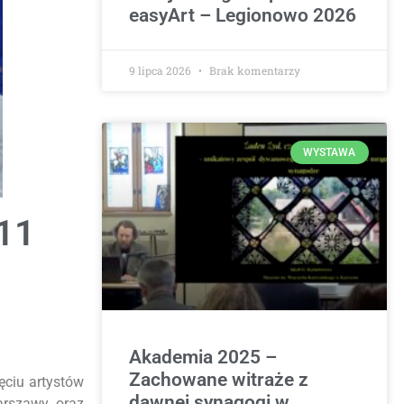
easyArt – Legionowo 2026
9 lipca 2026
Brak komentarzy
WYSTAWA
011
Akademia 2025 –
Zachowane witraże z
ęciu artystów
dawnej synagogi w
arszawy oraz