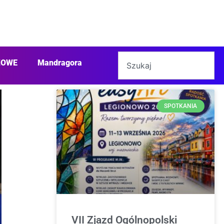
ŻOWE
Mandragora
SPOTKANIA
VII Zjazd Ogólnopolski