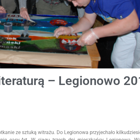
literaturą – Legionowo 2
otkanie ze sztuką witrażu. Do Legionowa przyjechało kilkudziesi
rupie easy-Art. W ciągu trzech dni mieszkańcy Legionowa, W