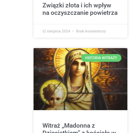
Związki złota i ich wpływ
na oczyszczanie powietrza
12 sierpnia 2024
Brak komentarzy
HISTORIA WITRAŻY
Witraż „Madonna z
Dzieciątkiem” z kościoła w