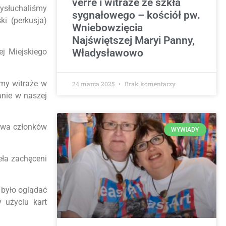
verre i witraże ze szkła
Wysłuchaliśmy
sygnałowego – kościół pw.
ki (perkusja)
Wniebowzięcia
Najświętszej Maryi Panny,
Władysławowo
j Miejskiego
śmy witraże w
24 marca 2025
Brak komentarzy
anie w naszej
twa członków
WYWIADY
eła zachęceni
a było oglądać
 użyciu kart