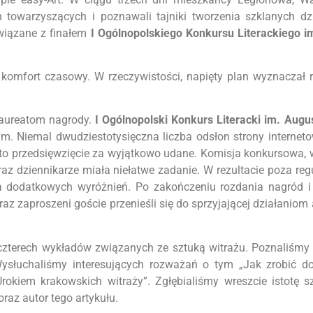
 towarzyszących i poznawali tajniki tworzenia szklanych dzie
wiązane z finałem
I Ogólnopolskiego Konkursu Literackiego i
komfort czasowy. W rzeczywistości, napięty plan wyznaczał 
 laureatom nagrody.
I Ogólnopolski Konkurs Literacki im. Aug
m. Niemal dwudziestotysięczna liczba odsłon strony internet
to przedsięwzięcie za wyjątkowo udane. Komisja konkursowa, w
raz dziennikarze miała niełatwe zadanie. W rezultacie poza r
 dodatkowych wyróżnień. Po zakończeniu rozdania nagród i
az zaproszeni goście przenieśli się do sprzyjającej działaniom
i czterech wykładów związanych ze sztuką witrażu. Poznaliśm
 Wysłuchaliśmy interesujących rozważań o tym „Jak zrobić do
kiem krakowskich witraży”. Zgłębialiśmy wreszcie istotę sz
raz autor tego artykułu.