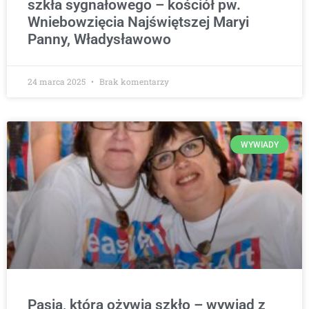
szkła sygnałowego – kościół pw.
Wniebowzięcia Najświętszej Maryi
Panny, Władysławowo
24 marca 2025
Brak komentarzy
WYWIADY
Pasja, która ożywia szkło – wywiad z