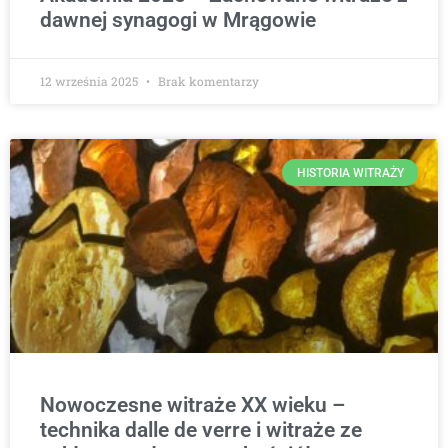
dawnej synagogi w Mrągowie
12 września 2025
Brak komentarzy
HISTORIA WITRAŻY
Nowoczesne witraże XX wieku –
technika dalle de verre i witraże ze