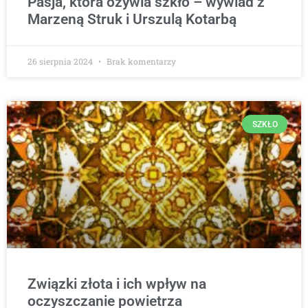
Pasja, która ożywia szkło – wywiad z
Marzeną Struk i Urszulą Kotarbą
26 sierpnia 2024
Brak komentarzy
SZKŁO
Związki złota i ich wpływ na
oczyszczanie powietrza