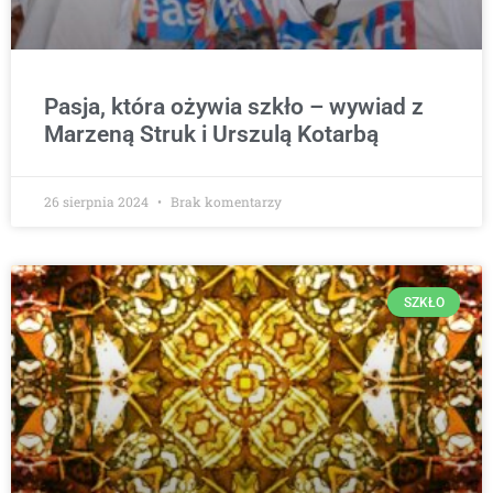
Pasja, która ożywia szkło – wywiad z
Marzeną Struk i Urszulą Kotarbą
26 sierpnia 2024
Brak komentarzy
SZKŁO