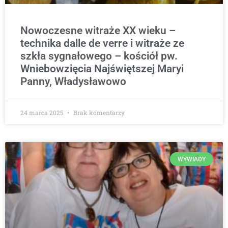
Nowoczesne witraże XX wieku –
technika dalle de verre i witraże ze
szkła sygnałowego – kościół pw.
Wniebowzięcia Najświętszej Maryi
Panny, Władysławowo
24 marca 2025
Brak komentarzy
WYWIADY