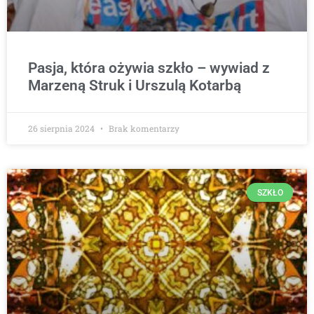
Pasja, która ożywia szkło – wywiad z
Marzeną Struk i Urszulą Kotarbą
26 sierpnia 2024
Brak komentarzy
SZKŁO