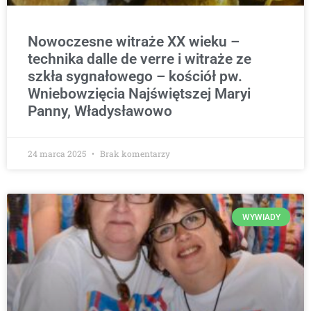
Nowoczesne witraże XX wieku –
technika dalle de verre i witraże ze
szkła sygnałowego – kościół pw.
Wniebowzięcia Najświętszej Maryi
Panny, Władysławowo
24 marca 2025
Brak komentarzy
WYWIADY