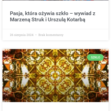
Pasja, która ożywia szkło – wywiad z
Marzeną Struk i Urszulą Kotarbą
26 sierpnia 2024
Brak komentarzy
SZKŁO