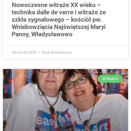
Nowoczesne witraże XX wieku –
technika dalle de verre i witraże ze
szkła sygnałowego – kościół pw.
Wniebowzięcia Najświętszej Maryi
Panny, Władysławowo
24 marca 2025
Brak komentarzy
WYWIADY