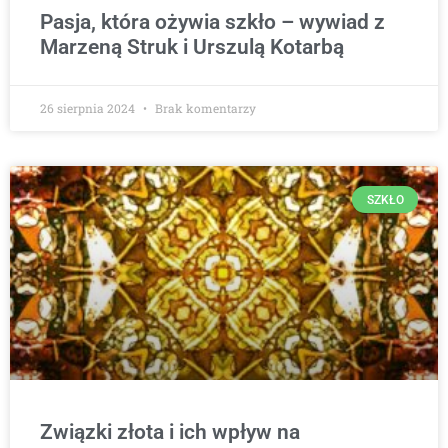
Pasja, która ożywia szkło – wywiad z
Marzeną Struk i Urszulą Kotarbą
26 sierpnia 2024
Brak komentarzy
SZKŁO
Związki złota i ich wpływ na